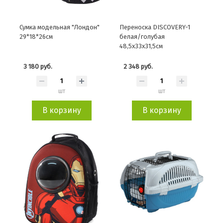
Сумка модельная "Лондон"
Переноска DISCOVERY-1
29*18*26см
белая/голубая
48,5х33х31,5см
3 180 руб.
2 348 руб.
шт
шт
В корзину
В корзину