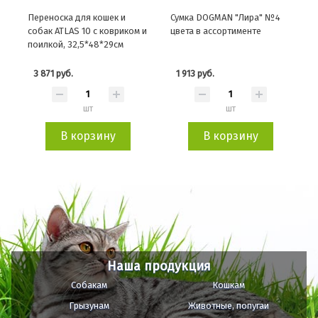
Переноска для кошек и
Сумка DOGMAN "Лира" №4
собак ATLAS 10 с ковриком и
цвета в ассортименте
поилкой, 32,5*48*29см
3 871 руб.
1 913 руб.
шт
шт
В корзину
В корзину
Наша продукция
Собакам
Кошкам
Грызунам
Животные, попугаи