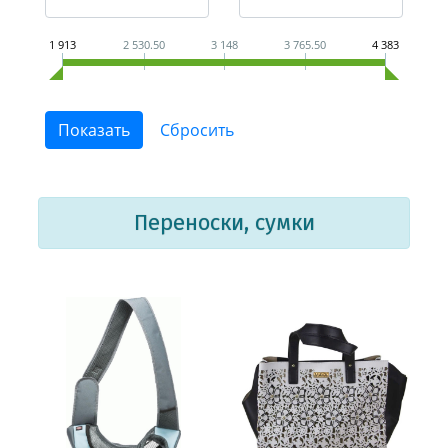
1 913
2 530.50
3 148
3 765.50
4 383
Переноски, сумки