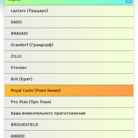
Lazzaro (Лаццаро)
DADO
BRAVADI
Grandorf (Грандорф)
ZILLII
Premier
Brit (Брит)
Royal Canin (Роял Канин)
Pro Plan (Про План)
Каша моментального приготовления
BROOKSFIELD
AWARD