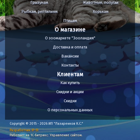
Грызунам
Животные, попугаи
Рыбкам, рептилиям
Хорькам
Птицам
О магазине
О зоомаркете "Зооландия"
Доставка и оплата
Вакансии
Контакты
Клиентам
Как купить
Скидки и акции
Скидки
О персональных данных
Copyright © 2015 - 2026 ИП "Лазаренков К.С."
Разработчик IP-51
Работает на 1С-Битрикс: Управление сайтом.