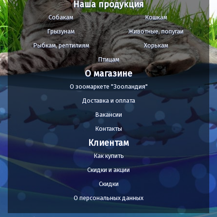
Наша продукция
Собакам
Кошкам
Грызунам
Животные, попугаи
Рыбкам, рептилиям
Хорькам
Птицам
О магазине
О зоомаркете "Зооландия"
Доставка и оплата
Вакансии
Контакты
Клиентам
Как купить
Скидки и акции
Скидки
О персональных данных