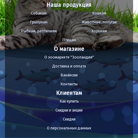
Наша продукция
Собакам
Кошкам
Грызунам
Животные, попугаи
Рыбкам, рептилиям
Хорькам
Птицам
О магазине
О зоомаркете "Зооландия"
Доставка и оплата
Вакансии
Контакты
Клиентам
Как купить
Скидки и акции
Скидки
О персональных данных