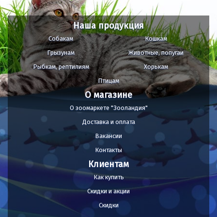
Наша продукция
Собакам
Кошкам
Грызунам
Животные, попугаи
Рыбкам, рептилиям
Хорькам
Птицам
О магазине
О зоомаркете "Зооландия"
Доставка и оплата
Вакансии
Контакты
Клиентам
Как купить
Скидки и акции
Скидки