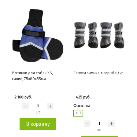
Ботинки для собак XS,
Сапоги зимние т.серый ц/кр
синие, 75х80х55мм
2 168 руб.
425 руб.
Фасовка
шт
1ШТ
В корзину
шт