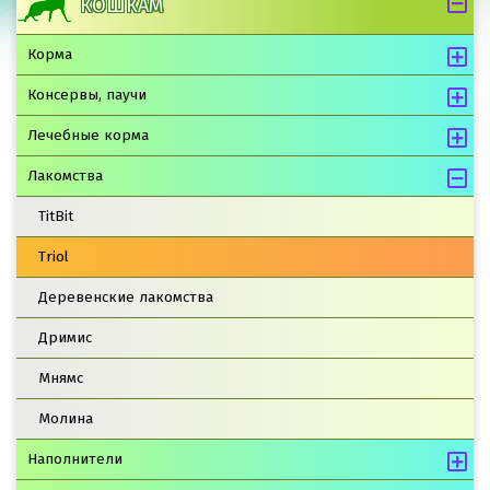
КОШКАМ
Корма
Консервы, паучи
Лечебные корма
Лакомства
TitBit
Triol
Деревенские лакомства
Дримис
Мнямс
Молина
Наполнители