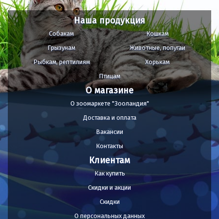
Наша продукция
Собакам
Кошкам
Грызунам
Животные, попугаи
Рыбкам, рептилиям
Хорькам
Птицам
О магазине
О зоомаркете "Зооландия"
Доставка и оплата
Вакансии
Контакты
Клиентам
Как купить
Скидки и акции
Скидки
О персональных данных