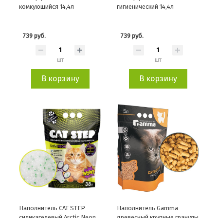
комкующийся 14,4л
гигиенический 14,4л
739 руб.
739 руб.
шт
шт
В корзину
В корзину
Наполнитель CAT STEP
Наполнитель Gamma
силикагелевый Arctic Neon,
древесный крупные гранулы