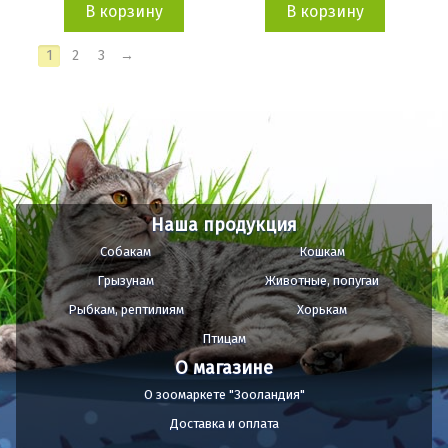
В корзину
В корзину
1
2
3
→
Наша продукция
Собакам
Кошкам
Грызунам
Животные, попугаи
Рыбкам, рептилиям
Хорькам
Птицам
О магазине
О зоомаркете "Зооландия"
Доставка и оплата