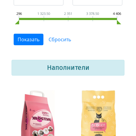
296
1 323.50
2 351
3 378.50
4 406
Наполнители