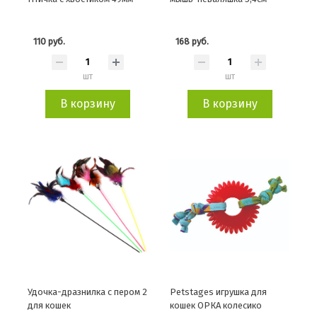
110 руб.
168 руб.
шт
шт
В корзину
В корзину
Удочка-дразнилка с пером 2
Petstages игрушка для
для кошек
кошек ОРКА колесико