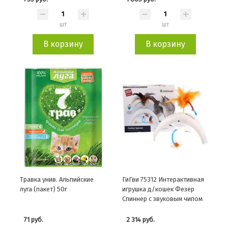
шт
шт
В корзину
В корзину
Травка унив. Альпийские
ГиГви 75312 Интерактивная
луга (пакет) 50г
игрушка д/кошек Фезер
Спиннер с звуковым чипом
71 руб.
2 314 руб.