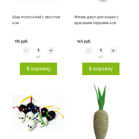
Шар полосатый с хвостом
Мячик джут для кошек с
4см
красными перьями 4см
115 руб.
145 руб.
шт
шт
В корзину
В корзину