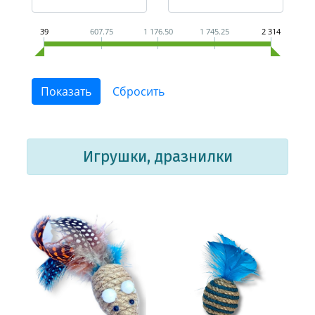
39
607.75
1 176.50
1 745.25
2 314
Игрушки, дразнилки