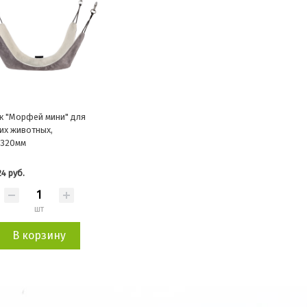
к "Морфей мини" для
их животных,
*320мм
24 руб.
шт
В корзину