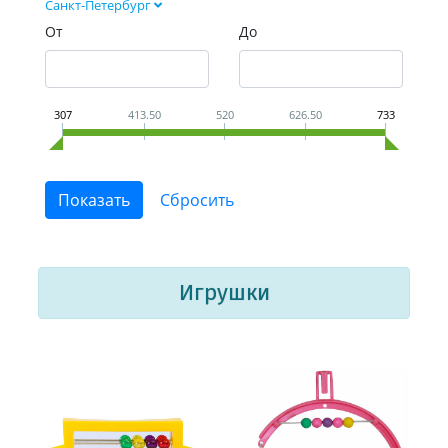
Санкт-Петербург
От
До
307
413.50
520
626.50
733
Игрушки