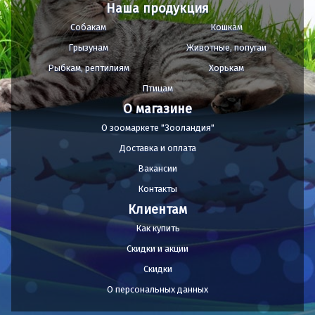
Наша продукция
Собакам
Кошкам
Грызунам
Животные, попугаи
Рыбкам, рептилиям
Хорькам
Птицам
О магазине
О зоомаркете "Зооландия"
Доставка и оплата
Вакансии
Контакты
Клиентам
Как купить
Скидки и акции
Скидки
О персональных данных