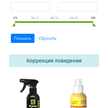
276
381.75
487.50
593.25
699
Коррекция поведения