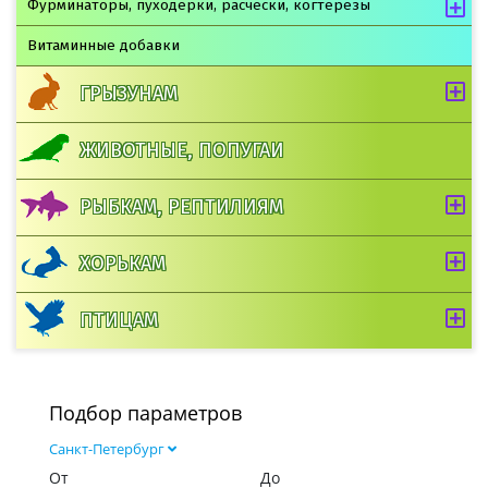
Фурминаторы, пуходерки, расчески, когтерезы
Витаминные добавки
ГРЫЗУНАМ
ЖИВОТНЫЕ, ПОПУГАИ
РЫБКАМ, РЕПТИЛИЯМ
ХОРЬКАМ
ПТИЦАМ
Подбор параметров
Санкт-Петербург
От
До