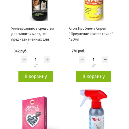
Универсальное средство
Стоп Проблема Спрей
для защиты мест, не
"Приучение к когтеточке"
предназначенных для
120мл
туалета «Хорошие манеры»,
250мл
342 руб.
276 руб.
шт
шт
В корзину
В корзину