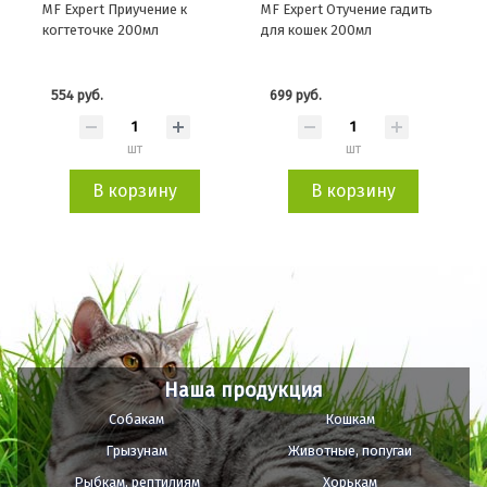
MF Expert Приучение к
MF Expert Отучение гадить
когтеточке 200мл
для кошек 200мл
554 руб.
699 руб.
шт
шт
В корзину
В корзину
Наша продукция
Собакам
Кошкам
Грызунам
Животные, попугаи
Рыбкам, рептилиям
Хорькам