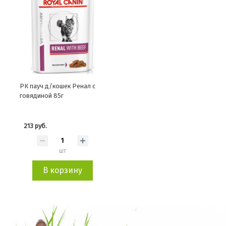
РК пауч д/кошек Ренал с
говядиной 85г
213 руб.
шт
В корзину