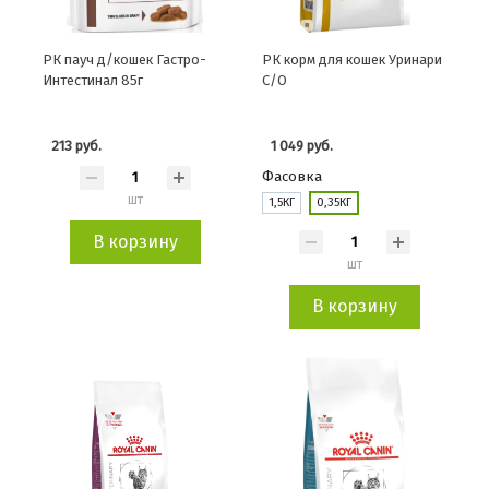
РК пауч д/кошек Гастро-
РК корм для кошек Уринари
Интестинал 85г
С/О
213 руб.
1 049 руб.
Фасовка
шт
1,5КГ
0,35КГ
В корзину
шт
В корзину