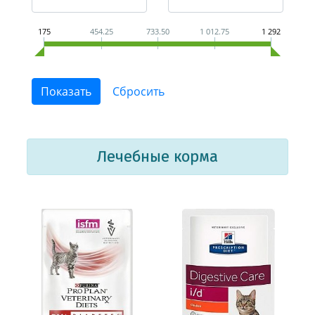
175
454.25
733.50
1 012.75
1 292
Лечебные корма