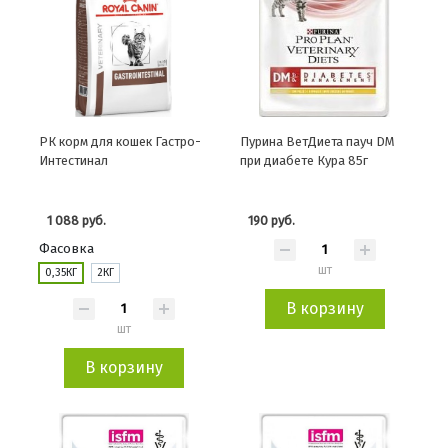
РК корм для кошек Гастро-
Пурина ВетДиета пауч DM
Интестинал
при диабете Кура 85г
1 088 руб.
190 руб.
Фасовка
шт
0,35КГ
2КГ
В корзину
шт
В корзину