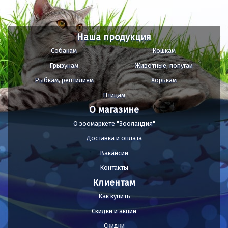
Наша продукция
Собакам
Кошкам
Грызунам
Животные, попугаи
Рыбкам, рептилиям
Хорькам
Птицам
О магазине
О зоомаркете "Зооландия"
Доставка и оплата
Вакансии
Контакты
Клиентам
Как купить
Скидки и акции
Скидки