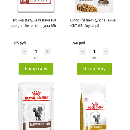
Пурина ВетДиета пауч DM
Хиллс i/d пауч д/к лечение
при диабете говядина 85г
ЖКТ 85г (курица)
175 руб.
246 руб.
шт
шт
В корзину
В корзину