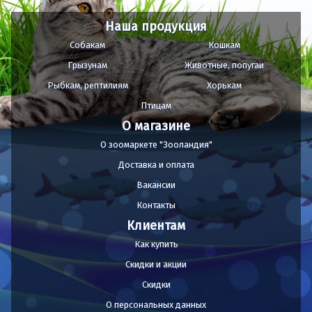
Наша продукция
Собакам
Кошкам
Грызунам
Животные, попугаи
Рыбкам, рептилиям
Хорькам
Птицам
О магазине
О зоомаркете "Зооландия"
Доставка и оплата
Вакансии
Контакты
Клиентам
Как купить
Скидки и акции
Скидки
О персональных данных