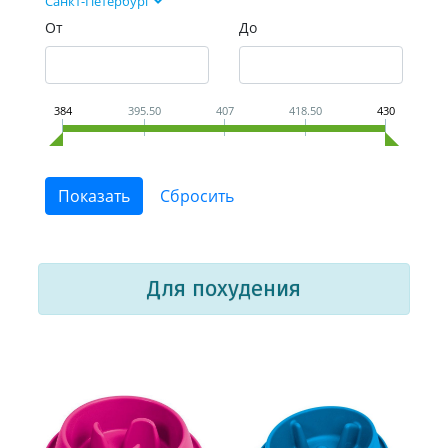
Санкт-Петербург
От
До
384
395.50
407
418.50
430
Для похудения