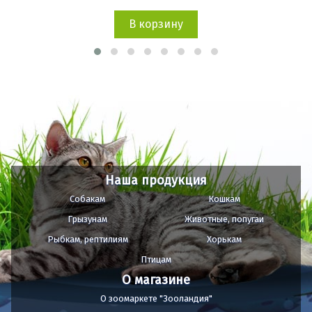
В корзину
Наша продукция
Собакам
Кошкам
Грызунам
Животные, попугаи
Рыбкам, рептилиям
Хорькам
Птицам
О магазине
О зоомаркете "Зооландия"