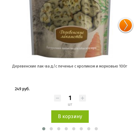
Деревенские лак-ва д/с печенье с кроликом и морковью 100г
Дере
249 руб.
331
шт
В корзину