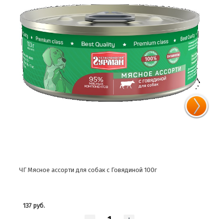
ЧГ Мясное ассорти для собак с Говядиной 100г
ЧГ М
137 руб.
137