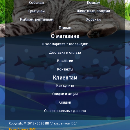
Собакам
Кошкам
Грызунам
Животные, попугаи
Рыбкам, рептилиям
Хорькам
Птицам
О магазине
О зоомаркете "Зооландия"
Доставка и оплата
Вакансии
Контакты
Клиентам
Как купить
Скидки и акции
Скидки
О персональных данных
Copyright © 2015 - 2026 ИП "Лазаренков К.С."
Разработчик IP-51