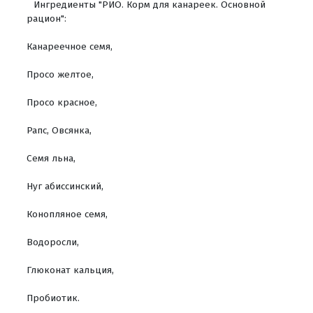
Ингредиенты "РИО. Корм для канареек. Основной
рацион":
Канареечное семя,
Просо желтое,
Просо красное,
Рапс, Овсянка,
Семя льна,
Нуг абиссинский,
Конопляное семя,
Водоросли,
Глюконат кальция,
Пробиотик.