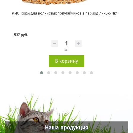
РИО Корм для волнистых попугайчиков в период линьки 1кг
Рио 
537 руб.
381
шт
В корзину
Наша продукция