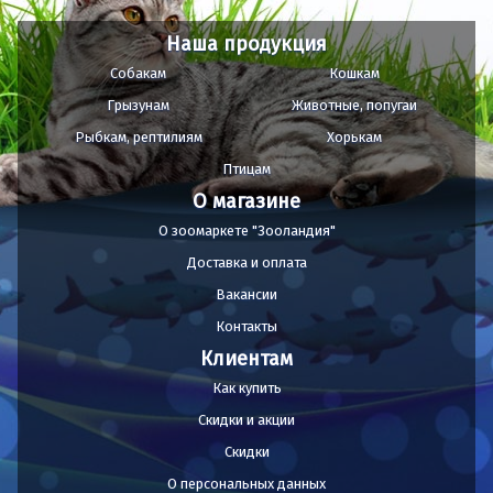
Наша продукция
Собакам
Кошкам
Грызунам
Животные, попугаи
Рыбкам, рептилиям
Хорькам
Птицам
О магазине
О зоомаркете "Зооландия"
Доставка и оплата
Вакансии
Контакты
Клиентам
Как купить
Скидки и акции
Скидки
О персональных данных