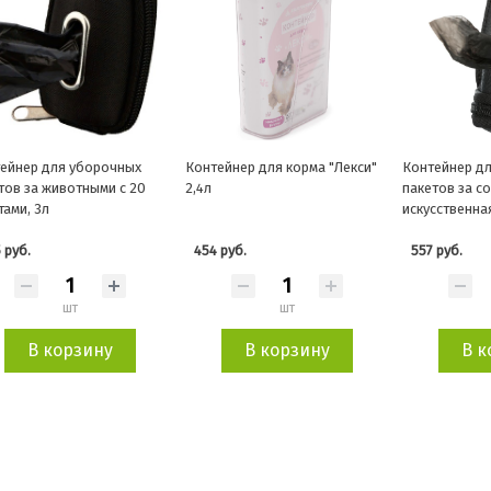
ейнер для уборочных
Контейнер для корма "Лекси"
Контейнер д
тов за животными с 20
2,4л
пакетов за с
тами, 3л
искусственная
20 пакетов
 руб.
454 руб.
557 руб.
шт
шт
В корзину
В корзину
В к