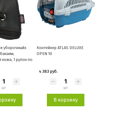
ля уборочныйх
Контейнер ATLAS DELUXE
обаками,
OPEN 10
 кожа, 1 рулон по
4 383 руб.
шт
шт
орзину
В корзину