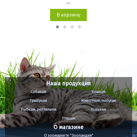
шт
В корзину
Наша продукция
Собакам
Кошкам
Грызунам
Животные, попугаи
Рыбкам, рептилиям
Хорькам
Птицам
О магазине
О зоомаркете "Зооландия"