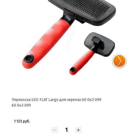
Переноска GEO FLAT Large для черепах 60 043 099
Пере
60 043 099
1 133 руб.
2 9