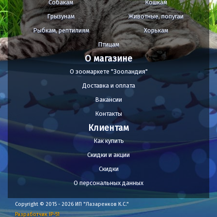
Собакам
Кошкам
Грызунам
Животные, попугаи
Рыбкам, рептилиям
Хорькам
Птицам
О магазине
О зоомаркете "Зооландия"
Доставка и оплата
Вакансии
Контакты
Клиентам
Как купить
Скидки и акции
Скидки
О персональных данных
Copyright © 2015 - 2026 ИП "Лазаренков К.С."
Разработчик IP-51