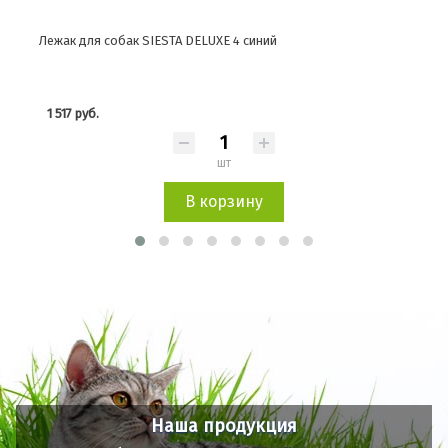
Лежак для собак SIESTA DELUXE 4 синий
Лежа
1 517 руб.
3 4
шт
В корзину
Наша продукция