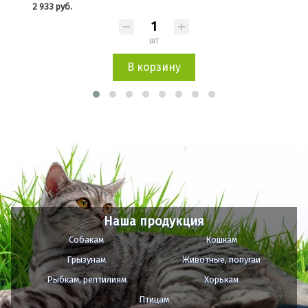
2 933 руб.
1 5
шт
В корзину
Наша продукция
Собакам
Кошкам
Грызунам
Животные, попугаи
Рыбкам, рептилиям
Хорькам
Птицам