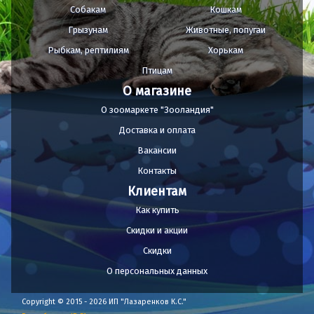
Собакам
Кошкам
Грызунам
Животные, попугаи
Рыбкам, рептилиям
Хорькам
Птицам
О магазине
О зоомаркете "Зооландия"
Доставка и оплата
Вакансии
Контакты
Клиентам
Как купить
Скидки и акции
Скидки
О персональных данных
Copyright © 2015 - 2026 ИП "Лазаренков К.С."