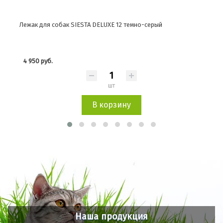
Лежак для собак SIESTA DELUXE 12 темно-серый
Лежа
4 950 руб.
3 4
шт
В корзину
Наша продукция