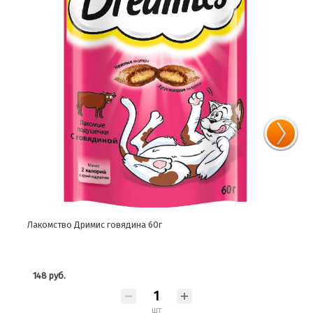
Лакомство Дримис говядина 60г
Лако
148 руб.
74 
шт