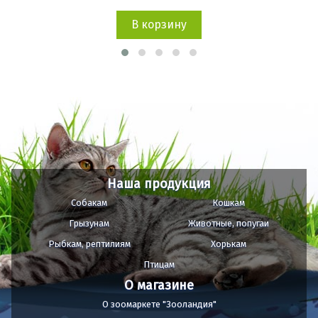
В корзину
Наша продукция
Собакам
Кошкам
Грызунам
Животные, попугаи
Рыбкам, рептилиям
Хорькам
Птицам
О магазине
О зоомаркете "Зооландия"