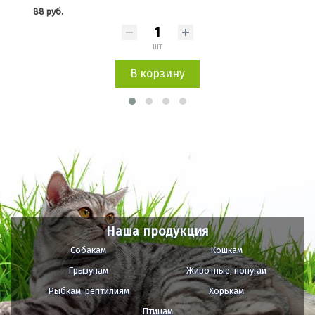
88 руб.
88 
шт
В корзину
Наша продукция
Собакам
Кошкам
Грызунам
Животные, попугаи
Рыбкам, рептилиям
Хорькам
Птицам