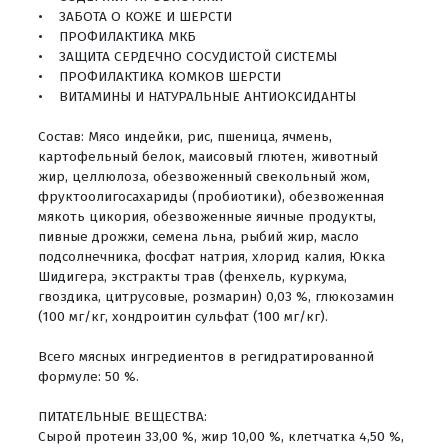
• ЗАБОТА О КОЖЕ И ШЕРСТИ
• ПРОФИЛАКТИКА МКБ
• ЗАЩИТА СЕРДЕЧНО СОСУДИСТОЙ СИСТЕМЫ
• ПРОФИЛАКТИКА КОМКОВ ШЕРСТИ
• ВИТАМИНЫ И НАТУРАЛЬНЫЕ АНТИОКСИДАНТЫ
Состав: Мясо индейки, рис, пшеница, ячмень,
картофельный белок, маисовый глютен, животный
жир, целлюлоза, обезвоженный свекольный жом,
фруктоолигосахариды (пробиотики), обезвоженная
мякоть цикория, обезвоженные яичные продукты,
пивные дрожжи, семена льна, рыбий жир, масло
подсолнечника, фосфат натрия, хлорид калия, Юкка
Шидигера, экстракты трав (фенхель, куркума,
гвоздика, цитрусовые, розмарин) 0,03 %, глюкозамин
(100 мг/кг, хондроитин сульфат (100 мг/кг).
Всего мясных ингредиентов в регидратированной
формуле: 50 %.
ПИТАТЕЛЬНЫЕ ВЕЩЕСТВА:
Сырой протеин 33,00 %, жир 10,00 %, клетчатка 4,50 %,