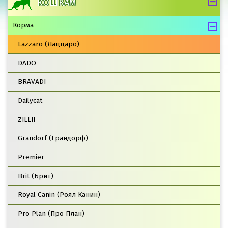
КОШКАМ
Корма
Lazzaro (Лаццаро)
DADO
BRAVADI
Dailycat
ZILLII
Grandorf (Грандорф)
Premier
Brit (Брит)
Royal Canin (Роял Канин)
Pro Plan (Про План)