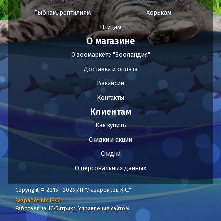
Рыбкам, рептилиям
Хорькам
Птицам
О магазине
О зоомаркете "Зооландия"
Доставка и оплата
Вакансии
Контакты
Клиентам
Как купить
Скидки и акции
Скидки
О персональных данных
Copyright © 2015 - 2026 ИП "Лазаренков К.С."
Разработчик IP-51
Работает на 1С-Битрикс: Управление сайтом.