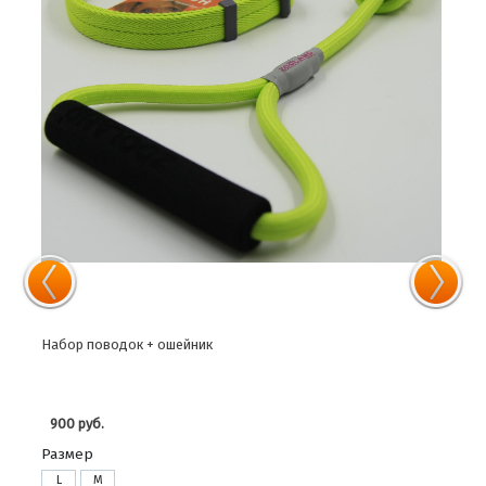
Набор поводок + ошейник
Набо
900 руб.
1 8
Размер
L
M