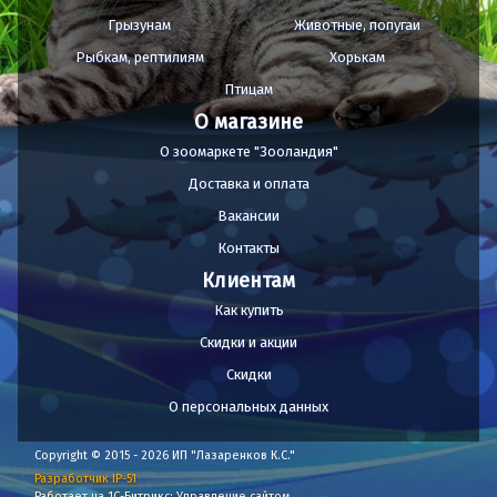
Грызунам
Животные, попугаи
Рыбкам, рептилиям
Хорькам
Птицам
О магазине
О зоомаркете "Зооландия"
Доставка и оплата
Вакансии
Контакты
Клиентам
Как купить
Скидки и акции
Скидки
О персональных данных
Copyright © 2015 - 2026 ИП "Лазаренков К.С."
Разработчик IP-51
Работает на 1С-Битрикс: Управление сайтом.