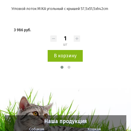
Угловой лоток MIKA угольный с крышей 57,5x51,5xh42cm
Угло
3 986 руб.
107
шт
В корзину
Наша продукция
Собакам
Кошкам