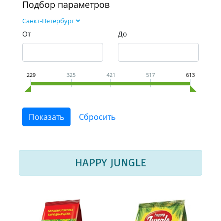
Подбор параметров
Санкт-Петербург
От
До
229
325
421
517
613
HAPPY JUNGLE