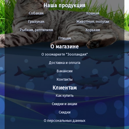
Наша продукция
Собакам
Кошкам
Грызунам
Животные, попугаи
Рыбкам, рептилиям
Хорькам
Птицам
О магазине
О зоомаркете "Зооландия"
Доставка и оплата
Вакансии
Контакты
Клиентам
Как купить
Скидки и акции
Скидки
О персональных данных